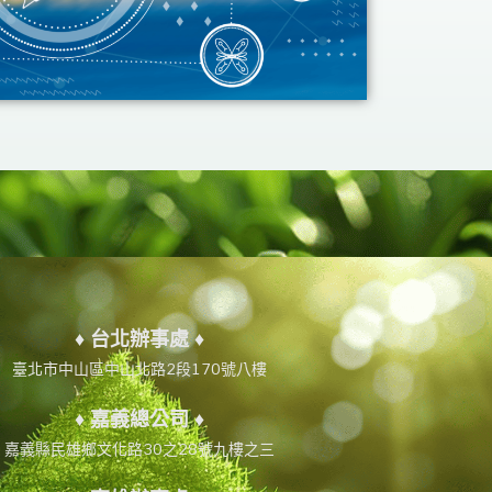
♦ 台北辦事處 ♦
臺北市中山區中山北路2段170號八樓
♦ 嘉義總公司 ♦
嘉義縣民雄鄉文化路30之28號九樓之三