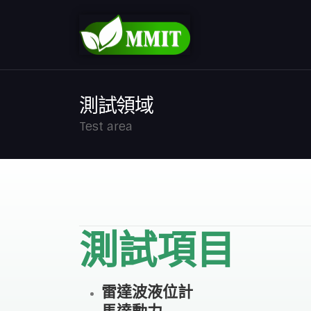
測試領域
Test area
測試項目
雷達波液位計