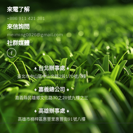
來電了解
+886 911 421 381
來信詢問
meiming0826@gmail.com
社群媒體
♦ 台北辦事處 ♦
臺北市中山區中山北路2段170號八樓
♦ 嘉義總公司 ♦
嘉義縣民雄鄉文化路30之28號九樓之三
♦ 高雄辦事處 ♦
高雄市楠梓區惠豐里惠豐街91號八樓