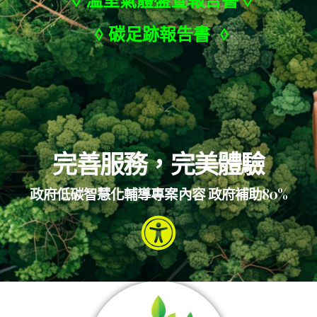
◊ 溫室氣體盤查報告書
◊
◊ 碳足跡報告書
◊
完善服務，完美體驗
政府低碳智慧化輔導專案內容 政府補助80%