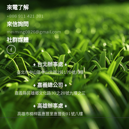
來電了解
+886 911 421 381
來信詢問
meiming0826@gmail.com
社群媒體
♦ 台北辦事處 ♦
臺北市中山區中山北路2段170號八樓
♦ 嘉義總公司 ♦
嘉義縣民雄鄉文化路30之28號九樓之三
♦ 高雄辦事處 ♦
高雄市楠梓區惠豐里惠豐街91號八樓