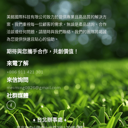
美銘國際科技有限公司致力於提供專業且高品質的解決方
案。我們重視每一位顧客的需求，無論是產品諮詢、合作
洽談或任何問題，請隨時與我們聯絡。我們的團隊將竭誠
為您提供快速且貼心的協助。
期待與您攜手合作，共創價值！
來電了解
+886 911 421 381
來信詢問
meiming0826@gmail.com
社群媒體
♦ 台北辦事處 ♦
臺北市中山區中山北路2段170號八樓