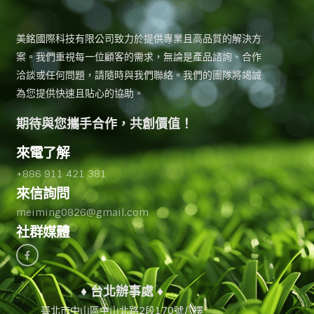
美銘國際科技有限公司致力於提供專業且高品質的解決方
案。我們重視每一位顧客的需求，無論是產品諮詢、合作
洽談或任何問題，請隨時與我們聯絡。我們的團隊將竭誠
為您提供快速且貼心的協助。
期待與您攜手合作，共創價值！
來電了解
+886 911 421 381
來信詢問
meiming0826@gmail.com
社群媒體
♦ 台北辦事處 ♦
臺北市中山區中山北路2段170號八樓