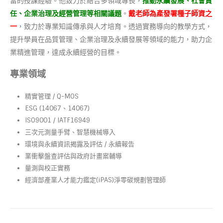
富的授課經驗。他致力於結合多領域專長，
推動永續發展、社會責
任、企業治理及經營管理等相關議題
。
戴老師為產發署種子師資之
一
，致力於專業知識傳承與人才培育。透過實務導向的教學方式，
提升學員在品質管理、企業治理及永續發展等領域的能力，助力企
業精進管理，達成永續經營的目標。
專業領域
精實管理 / Q-MOS
ESG (14067、14067)
ISO9001 / IATF16949
三次元測量手臂、智慧機械導入
環境與永續資訊揭露及評估 / 永續報告
業衝擊盤查評估與政府計畫案輔導
量測與校正實務
經濟部產業人才能力鑑定(iPAS)淨零碳規劃管理師