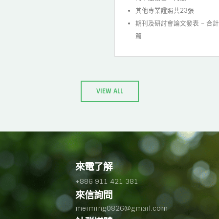
其他專業證照共23張
期刊及研討會論文發表 – 合計
篇
VIEW ALL
來電了解
+886 911 421 381
來信詢問
meiming0826@gmail.com