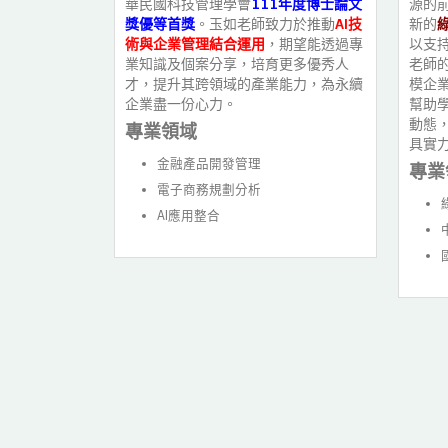
華民國科技管理學會
111年度博士論文
源的
期關注報導公
獎優等首獎
。玉如老師致力於推動
AI技
新的
協助企業落實
術與企業管理結合運用
，期望能透過專
以支
業知識及個案分享，培育更多優秀人
老師
才，提升其跨領域的產業能力，為永續
模企
企業盡一份心力。
幫助
SA) 講師認證
動態
專業領域
認證
具實
管理師認證
金融產品開發管理
專業
認證
電子商務規劃分析
7 產品碳足跡主任
AI應用整合
書實作
8
導查證員