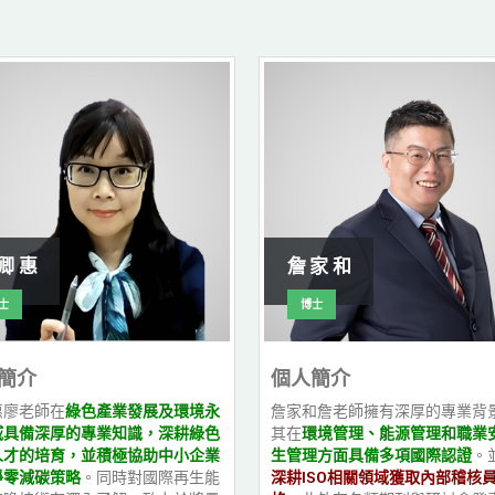
卿 惠
詹 家 和
士
博士
簡介
個人簡介
惠廖老師在
綠色產業發展及環境永
詹家和詹老師擁有深厚的專業背
域具備深厚的專業知識，深耕綠色
其在
環境管理、能源管理和職業
人才的培育，並積極協助中小企業
生管理方面具備多項國際認證
。
淨零減碳策略
。同時對國際再生能
深耕ISO相關領域獲取內部稽核