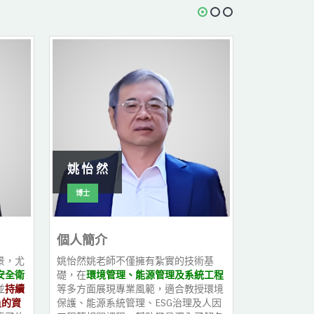
姚 怡 然
鄭 婷 月
博士
講師
個人簡介
個人簡介
景，尤
姚怡然姚老師不僅擁有紮實的技術基
鄭婷月鄭老師
安全衛
礎，在
環境管理、能源管理及系統工程
業知識、與
並
持續
等多方面展現專業風範，適合教授環境
用各領域專
員的資
保護、能源系統管理、ESG治理及人因
任、企業治