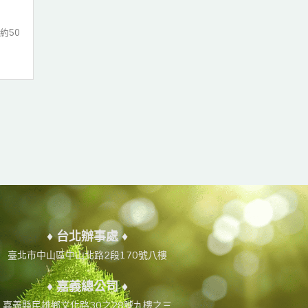
約50
♦ 台北辦事處 ♦
臺北市中山區中山北路2段170號八樓
♦ 嘉義總公司 ♦
嘉義縣民雄鄉文化路30之28號九樓之三