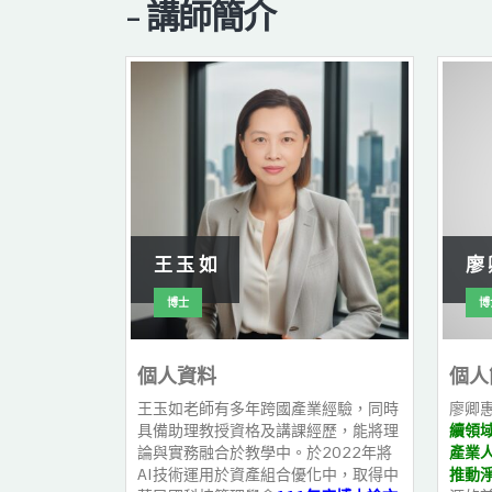
- 講師簡介
王 玉 如
廖 
博士
博
個人資料
個人
王玉如老師有多年跨國產業經驗，同時
廖卿
G專業知識、國
具備助理教授資格及講課經歷，能將理
續領
多次永續能源
論與實務融合於教學中。於2022年將
產業
續發展、高齡
AI技術運用於資產組合優化中，取得中
推動
司治理相關議