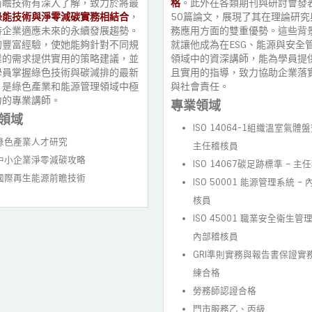
前瞻技術有深入了解，致力於將最
格
。此外在各類期刊與研討會發
綠能技術與淨零減碳實務相結合
，
50篇論文，展現了其在理論研究
持企業適應未來的永續發展趨勢。
務應用方面的雙重優勢。這些背
的豐富經驗，使她能夠針對不同規
就讓他成為在ESG、能源與安全
業的需求提供實用的策略建議，並
領域中的資深講師，能為學員提
學員掌握綠色技術與碳減排的最新
且實用的指導，致力協助企業落
，是綠色產業和能源管理領域中極
與社會責任。
力的專業講師。
專業領域
領域
ISO 14064-1組織溫室氣體盤
綠色產業人才研究
主任稽核員
中小企業淨零減碳攻略
ISO 14067碳足跡標準 – 主
國際再生能源前瞻技術
ISO 50001 能源管理系統 –
核員
ISO 45001 職業安全衛生管理
內部稽核員
GRI準則實務與報告書保證實務
練合格
勞務師認證合格
門市服務乙、丙級