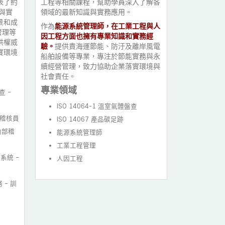
表了約
工程等相關課程，幫助學員深入了解各
用穩健的台
與實
領域的最新知識與實務應用。
學員滿意，
景和成
待與目標。
作為
能源系統管理師，在工業工程與人
管理等
專業領域
因工程方面也擁有專業知識和實務經
供權威
驗。
提供責海運節能、防汙及離岸風電
實環境
ESG永
船舶設備等專業，專注於節能實務與永
碳管理
續經營管理，致力協助企業落實環境與
社會責任。
日系車
專業領域
國際合
查 –
國際供
ISO 14064-1 溫室氣體盤查
任稽核員
ISO 14067 產品碳足跡
 內部稽
能源系統管理師
工業工程管理
系統 –
人因工程
 – 訓