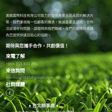
美銘國際科技有限公司致力於提供專業且高品質的解決方
案。我們重視每一位顧客的需求，無論是產品諮詢、合作
洽談或任何問題，請隨時與我們聯絡。我們的團隊將竭誠
為您提供快速且貼心的協助。
期待與您攜手合作，共創價值！
來電了解
+886 911 421 381
來信詢問
meiming0826@gmail.com
社群媒體
♦ 台北辦事處 ♦